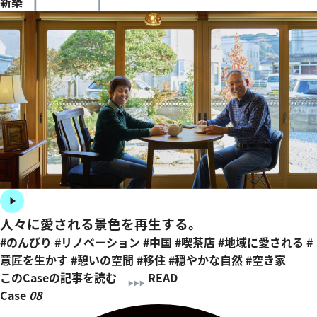
新築
人々に愛される景色を再生する。
#のんびり
#リノベーション
#中国
#喫茶店
#地域に愛される
#
意匠を生かす
#憩いの空間
#移住
#穏やかな自然
#空き家
このCaseの記事を読む
READ
Case
08