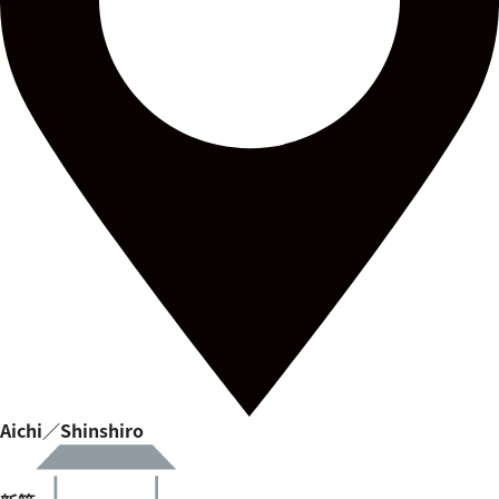
Aichi／Shinshiro