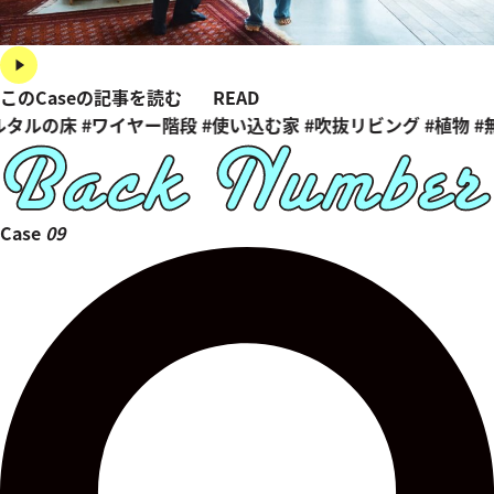
このCaseの記事を読む
READ
ルタルの床
#ワイヤー階段
#使い込む家
#吹抜リビング
#植物
#
Case
09