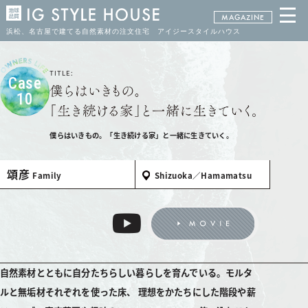
MAGAZINE
浜松、名古屋で建てる自然素材の注文住宅 アイジースタイルハウス
TITLE:
Case
10
僕らはいきもの。「生き続ける家」と一緒に生きていく。
頌彦
Family
Shizuoka／Hamamatsu
自然素材とともに自分たちらしい暮らしを育んでいる。モルタ
ルと無垢材それぞれを使った床、 理想をかたちにした階段や薪