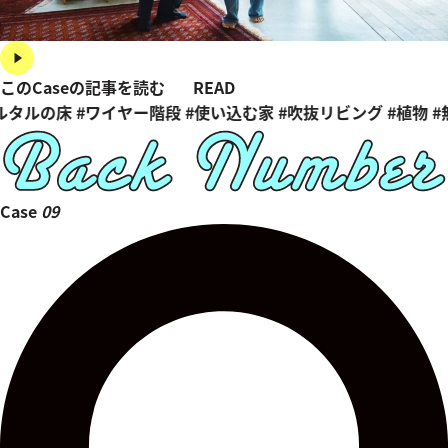
このCaseの記事を読む
READ
ルタルの床
#ワイヤー階段
#使い込む家
#吹抜リビング
#植物
#
Case
09