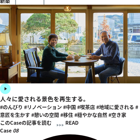
新築
人々に愛される景色を再生する。
#のんびり
#リノベーション
#中国
#喫茶店
#地域に愛される
#
意匠を生かす
#憩いの空間
#移住
#穏やかな自然
#空き家
このCaseの記事を読む
READ
Case
08