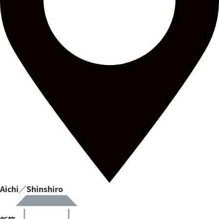
Aichi／Shinshiro