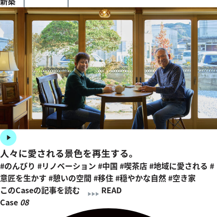
新築
人々に愛される景色を再生する。
#のんびり
#リノベーション
#中国
#喫茶店
#地域に愛される
#
意匠を生かす
#憩いの空間
#移住
#穏やかな自然
#空き家
このCaseの記事を読む
READ
Case
08