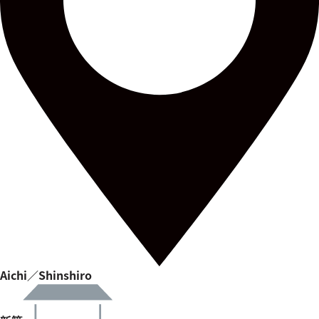
Aichi／Shinshiro