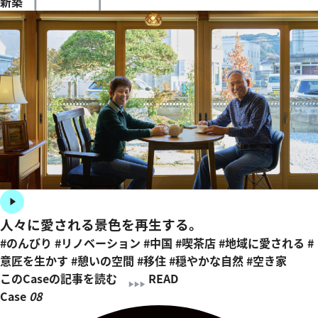
新築
人々に愛される景色を再生する。
#のんびり
#リノベーション
#中国
#喫茶店
#地域に愛される
#
意匠を生かす
#憩いの空間
#移住
#穏やかな自然
#空き家
このCaseの記事を読む
READ
Case
08