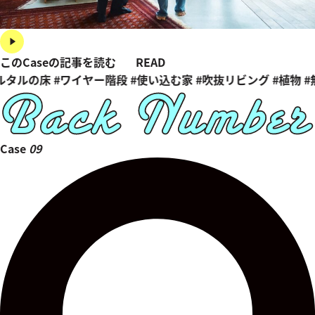
このCaseの記事を読む
READ
ルタルの床
#ワイヤー階段
#使い込む家
#吹抜リビング
#植物
#
Case
09