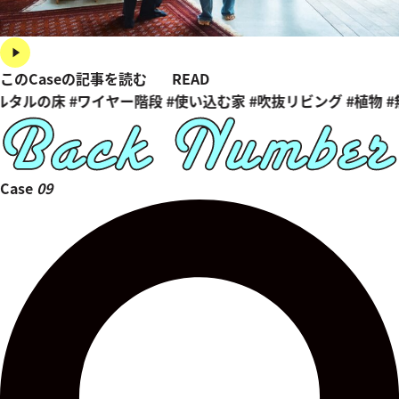
このCaseの記事を読む
READ
ルタルの床
#ワイヤー階段
#使い込む家
#吹抜リビング
#植物
#
Case
09