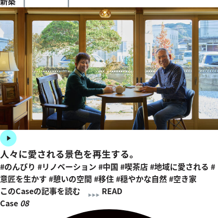
新築
人々に愛される景色を再生する。
#のんびり
#リノベーション
#中国
#喫茶店
#地域に愛される
#
意匠を生かす
#憩いの空間
#移住
#穏やかな自然
#空き家
このCaseの記事を読む
READ
Case
08