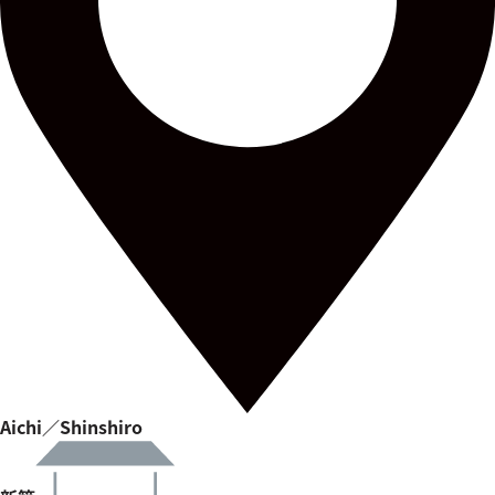
Aichi／Shinshiro