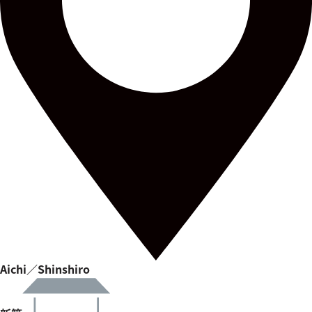
Aichi／Shinshiro