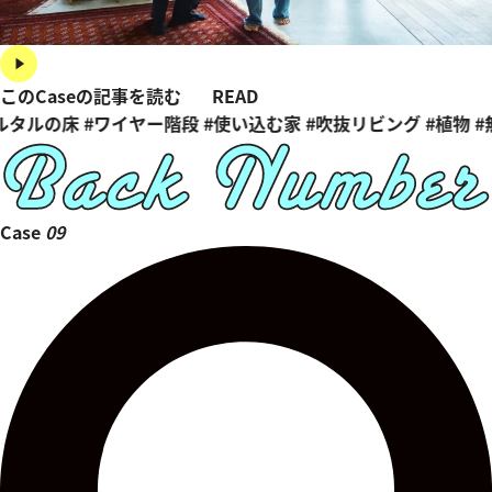
このCaseの記事を読む
READ
ルタルの床
#ワイヤー階段
#使い込む家
#吹抜リビング
#植物
#
Case
09