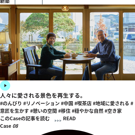
新築
人々に愛される景色を再生する。
#のんびり
#リノベーション
#中国
#喫茶店
#地域に愛される
#
意匠を生かす
#憩いの空間
#移住
#穏やかな自然
#空き家
このCaseの記事を読む
READ
Case
08